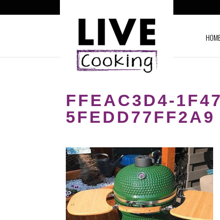
HOM
FFEAC3D4-1F47
5FEDD77FF2A9