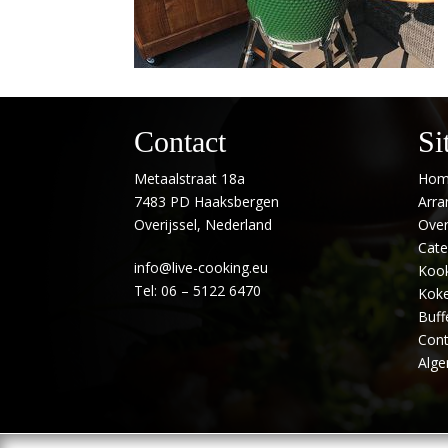
Contact
Si
Metaalstraat 18a
Hom
7483 PD Haaksbergen
Arr
Overijssel, Nederland
Over
Cate
info@live-cooking.eu
Kook
Tel: 06 – 5122 6470
Koke
Buff
Cont
Alg