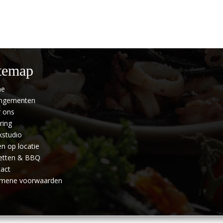
temap
e
angementen
 ons
ring
studio
n op locatie
etten & BBQ
act
emene voorwaarden