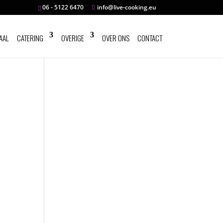
06 - 5122 6470
info@live-cooking.eu
AAL
CATERING
OVERIGE
OVER ONS
CONTACT