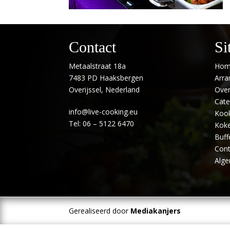
Contact
Si
Metaalstraat 18a
Hom
7483 PD Haaksbergen
Arr
Overijssel, Nederland
Over
Cate
info@live-cooking.eu
Kook
Tel: 06 – 5122 6470
Koke
Buff
Cont
Alg
Gerealiseerd door
Mediakanjers