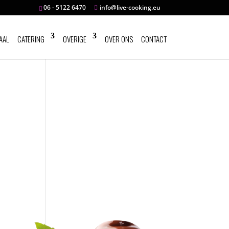
06 - 5122 6470
info@live-cooking.eu
AAL
CATERING
OVERIGE
OVER ONS
CONTACT