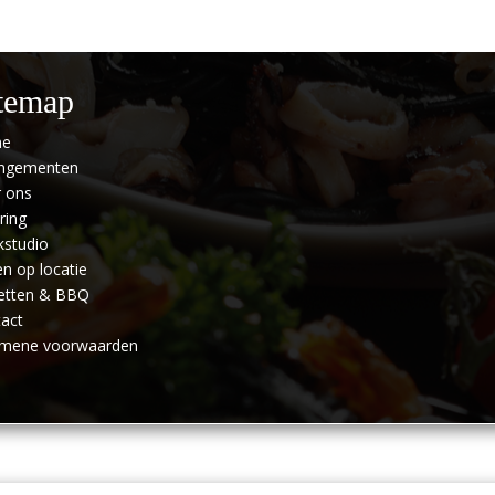
temap
e
angementen
 ons
ring
studio
n op locatie
etten & BBQ
act
emene voorwaarden