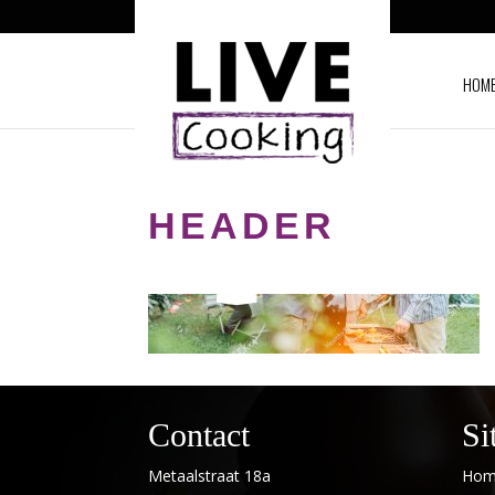
HOM
HEADER
Contact
Si
Metaalstraat 18a
Hom