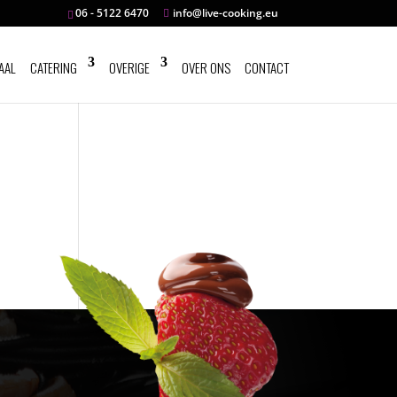
06 - 5122 6470
info@live-cooking.eu
AAL
CATERING
OVERIGE
OVER ONS
CONTACT