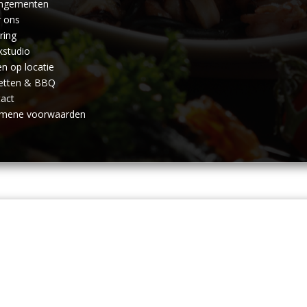
angementen
 ons
ring
studio
n op locatie
etten & BBQ
act
emene voorwaarden