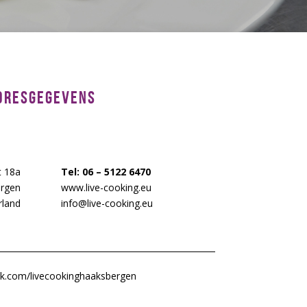
DRESGEGEVENS
t 18a
Tel: 06 – 5122 6470
rgen
www.live-cooking.eu
rland
info@live-cooking.eu
k.com/livecookinghaaksbergen