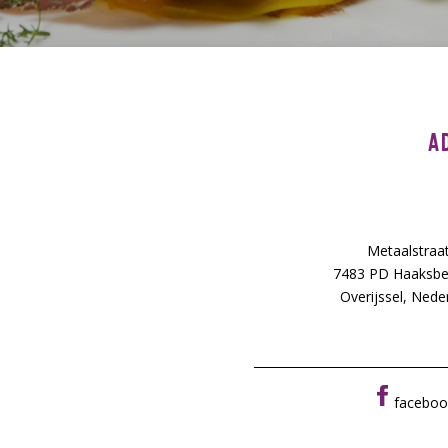
A
Metaalstraa
7483 PD Haaksbe
Overijssel, Nede
faceboo