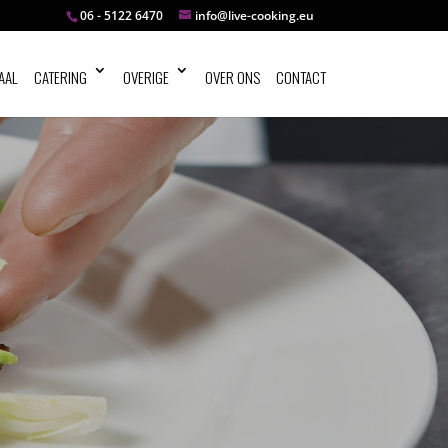
06 - 5122 6470
info@live-cooking.eu
AAL
CATERING
OVERIGE
OVER ONS
CONTACT