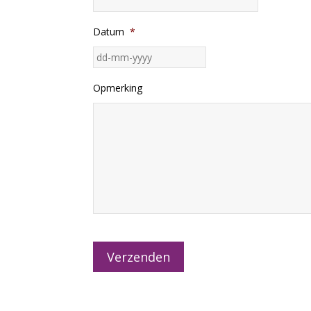
Datum
*
DD
dash
Opmerking
MM
dash
JJJJ